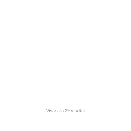
Rea
Lägg till i varukorg
Directions 88ml
Stormy Grey
99,00
kr
74,25
kr
Visar alla 29 resultat