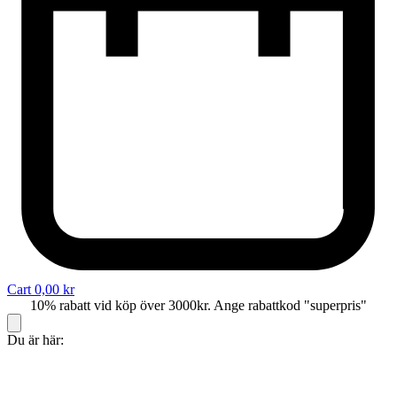
Cart
0,00
kr
10% rabatt vid köp över 3000kr. Ange rabattkod "superpris"
Du är här: