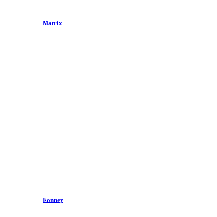
Matrix
Ronney