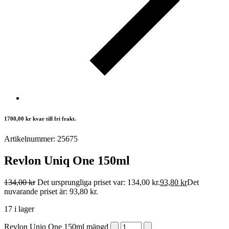
1700,00
kr
kvar till fri frakt.
Artikelnummer: 25675
Revlon Uniq One 150ml
134,00
kr
Det ursprungliga priset var: 134,00 kr.
93,80
kr
Det
nuvarande priset är: 93,80 kr.
17 i lager
Revlon Uniq One 150ml mängd