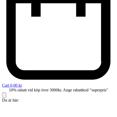
Cart
0,00
kr
10% rabatt vid köp över 3000kr. Ange rabattkod "superpris"
Du är här: