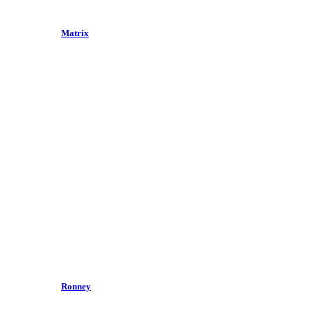
Matrix
Ronney