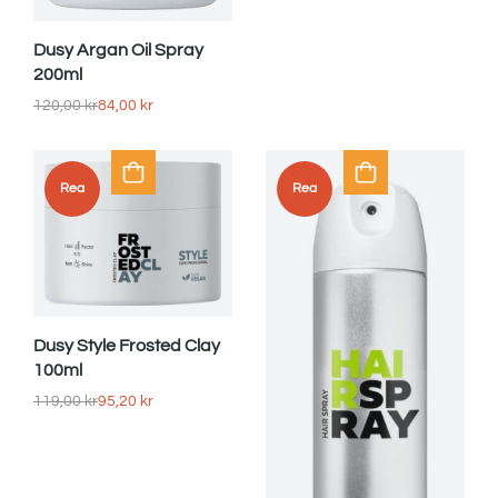
Dusy Argan Oil Spray
200ml
120,00
kr
84,00
kr
Rea
Rea
Dusy Style Frosted Clay
100ml
119,00
kr
95,20
kr