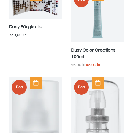
Dusy Färgkarta
350,00
kr
Dusy Color Creations
100ml
96,00
kr
48,00
kr
Rea
Rea