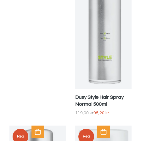
Dusy Style Hair Spray
Normal 500ml
119,00
kr
95,20
kr
Rea
Rea