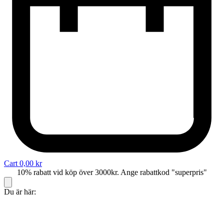
Cart
0,00
kr
10% rabatt vid köp över 3000kr. Ange rabattkod "superpris"
Du är här: