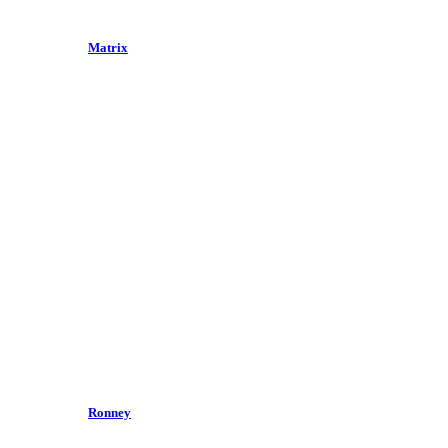
Matrix
Ronney