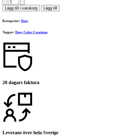
Dusy
96,00 kr.
48,00 kr.
Color
Lägg till i varukorg
Lägg till
Creations
7.2
Kategorier:
Dusy
Medium
blond
Taggar:
Dusy Color Creations
Pearl
100ml
mängd
20 dagars faktura
Leverans över hela Sverige