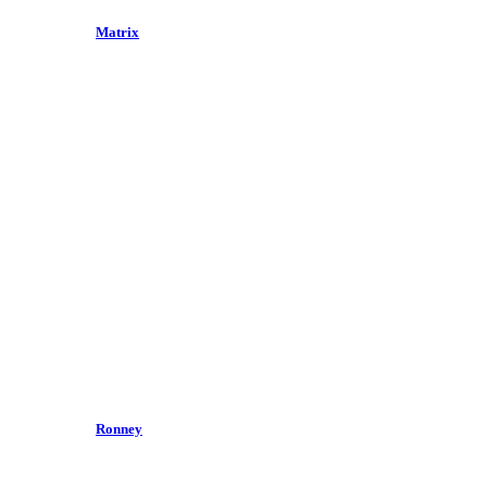
Matrix
Ronney