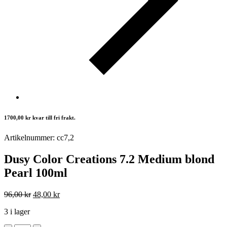
1700,00
kr
kvar till fri frakt.
Artikelnummer: cc7,2
Dusy Color Creations 7.2 Medium blond
Pearl 100ml
Det
Det
96,00
kr
48,00
kr
ursprungliga
nuvarande
3 i lager
priset
priset
var:
är: