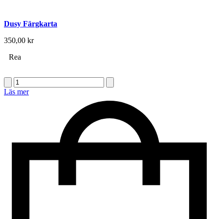
Dusy Färgkarta
350,00
kr
Rea
Dusy
Color
Läs mer
Creations
100ml
mängd