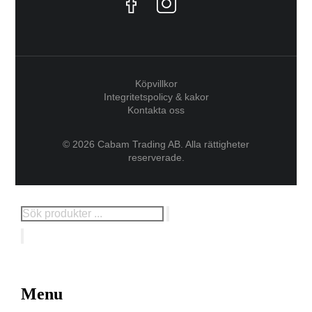
Köpvillkor
Integritetspolicy & kakor
Kontakta oss
© 2026 Cabam Trading AB. Alla rättigheter
reserverade.
Menu