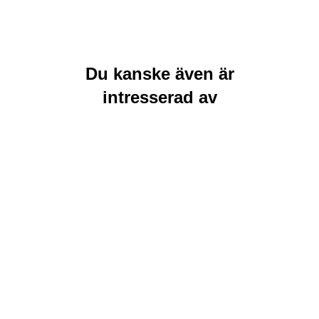
Du kanske även är
intresserad av
Rea
Lägg till i
Läs mer
varukorg