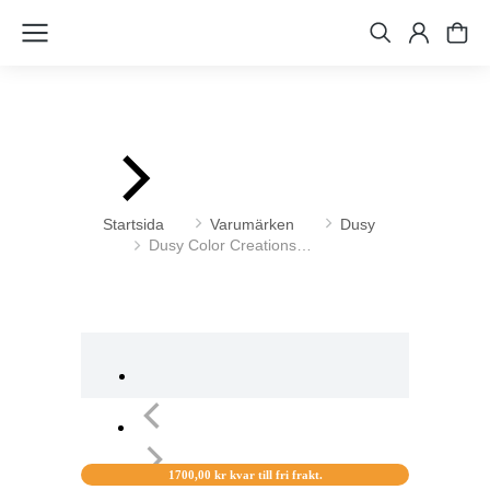
Du är här:
Startsida
Varumärken
Dusy
Dusy Color Creations…
1700,00
kr
kvar till fri frakt.