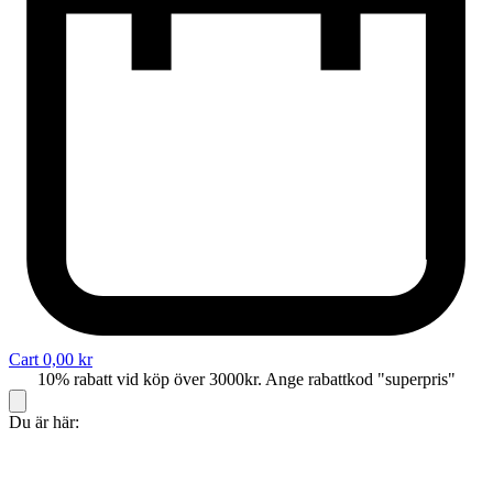
Cart
0,00
kr
10% rabatt vid köp över 3000kr. Ange rabattkod "superpris"
Du är här: