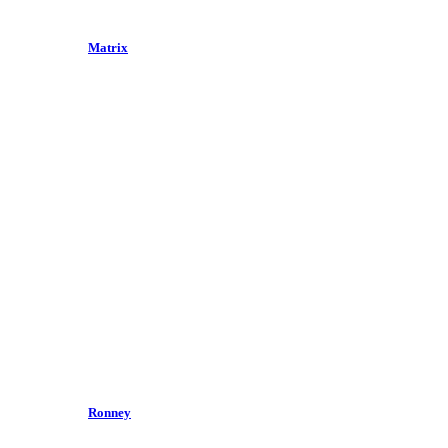
Matrix
Ronney