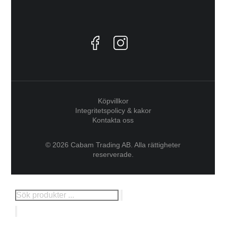
Köpvillkor
Integritetspolicy & kakor
Kontakta oss
© 2026 Cabam Trading AB. Alla rättigheter
reserverade.