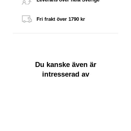
Fri frakt över 1790 kr
Du kanske även är
intresserad av
Rea
Rea
Lägg till i
Läs mer
varukorg