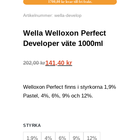
1700,00
kr
kvar till fri frakt.
Artikelnummer: wella-develop
Wella Welloxon Perfect
Developer väte 1000ml
141,40
kr
202,00
kr
Welloxon Perfect finns i styrkorna 1,9%
Pastel, 4%, 6%, 9% och 12%.
STYRKA
1,9%
4%
6%
9%
12%