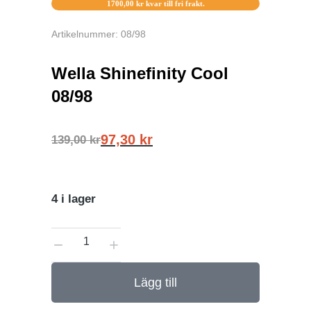
1700,00
kr
kvar till fri frakt.
Artikelnummer: 08/98
Wella Shinefinity Cool
08/98
97,30
kr
139,00
kr
4 i lager
Lägg till