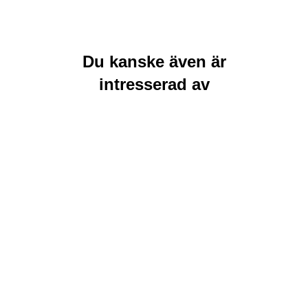
Du kanske även är
intresserad av
Rea
Rea
Lägg till i
Läs mer
varukorg