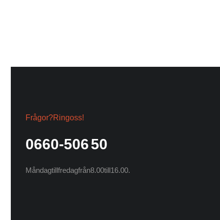
Schwarzkopf
Frågor? Ring oss!
0660-506 50
Måndag till fredag från 8.00 till 16.00.
Styletek