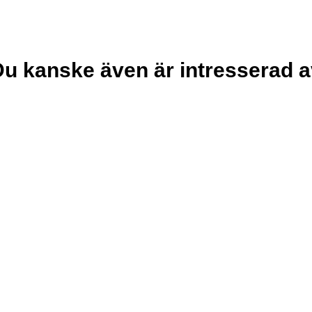
u kanske även är intresserad 
Rea
 mer
Läs mer