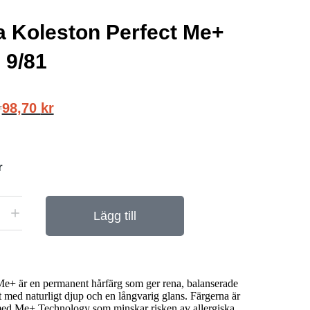
a Koleston Perfect Me+
 9/81
98,70
kr
r
r
Lägg till
e+ är en permanent hårfärg som ger rena, balanserade
t med naturligt djup och en långvarig glans. Färgerna är
ed Me+ Technology som minskar risken av allergiska