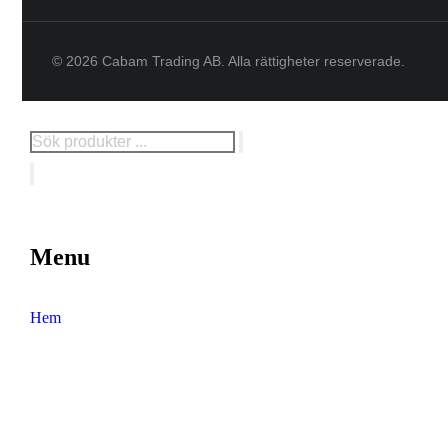
© 2026 Cabam Trading AB. Alla rättigheter reserverade.
Menu
Wella Professionals
Hem
Visa alla varumärken