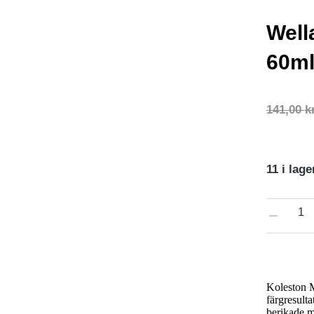
Well
60ml
141,00
k
11 i lage
Koleston M
färgresulta
berikade m