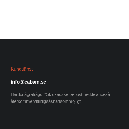
Kundtjänst
info@cabam.se
Har du några frågor? Skicka oss ett e-postmeddelande så
återkommer vi till dig så snart som möjligt.