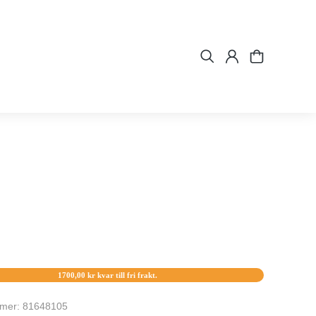
1700,00
kr
kvar till fri frakt.
mmer: 81648105