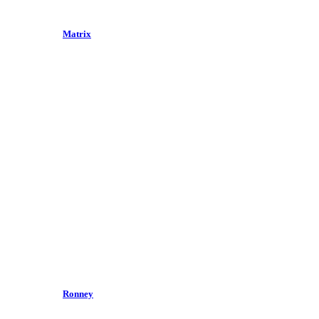
Matrix
Ronney