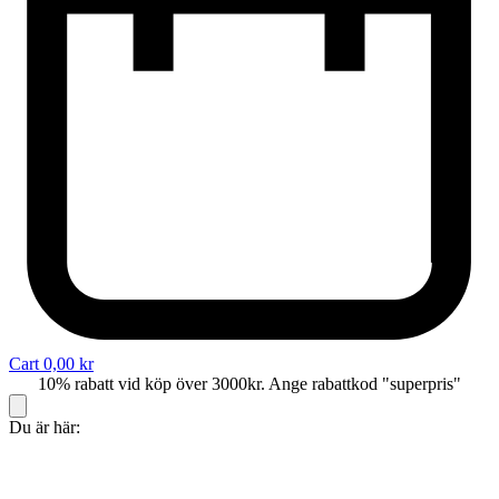
Cart
0,00
kr
10% rabatt vid köp över 3000kr. Ange rabattkod "superpris"
Du är här: