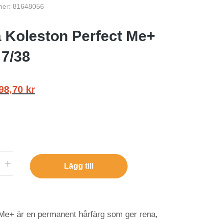
mer: 81648056
a Koleston Perfect Me+
 7/38
98,70
kr
Lägg till
Me+ är en permanent hårfärg som ger rena,