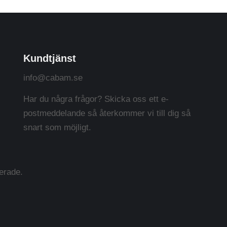
Kundtjänst
info@cabam.se
Har du några frågor? Skicka oss ett e-
postmeddelande så återkommer vi till dig så
snart som möjligt.
erade.