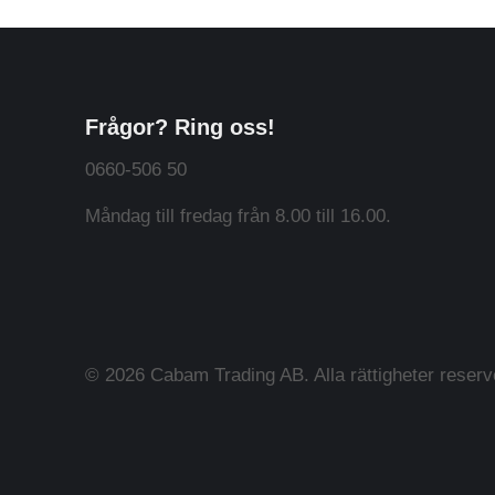
Frågor? Ring oss!
0660-506 50
Måndag till fredag från 8.00 till 16.00.
Schwarzkopf
© 2026 Cabam Trading AB. Alla rättigheter reserv