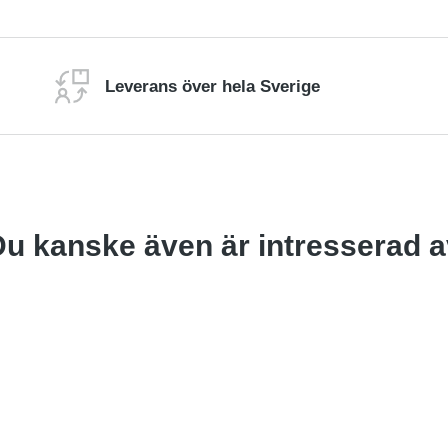
Leverans över hela Sverige
u kanske även är intresserad 
Rea
 mer
Läs mer