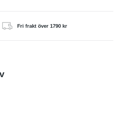
Fri frakt över 1790 kr
av
Rea
Läs mer