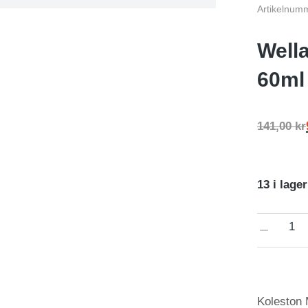
Artikelnum
Well
60ml
141,00
kr
13 i lager
Koleston 