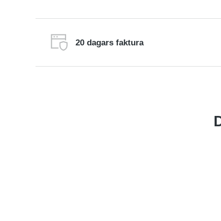
20 dagars faktura
Goldwell
D
Rea
Rea
Lägg till i varukorg
Läs