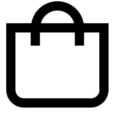
Perform
Straightener
Neutralizer
1L
mängd