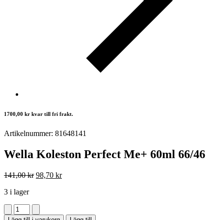
1700,00
kr
kvar till fri frakt.
Artikelnummer: 81648141
Wella Koleston Perfect Me+ 60ml 66/46
Det
Det
141,00
kr
98,70
kr
ursprungliga
nuvarande
3 i lager
priset
priset
var:
är:
Wella
141,00 kr.
98,70 kr.
Koleston
Lägg till i varukorg
Lägg till