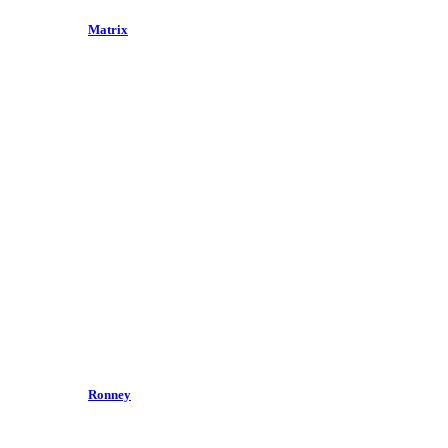
Matrix
Ronney