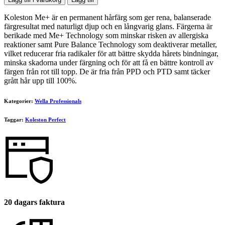
Perfect
Me+
Koleston Me+ är en permanent hårfärg som ger rena, balanserade
60ml
färgresultat med naturligt djup och en långvarig glans. Färgerna är
66/46
berikade med Me+ Technology som minskar risken av allergiska
mängd
reaktioner samt Pure Balance Technology som deaktiverar metaller,
vilket reducerar fria radikaler för att bättre skydda hårets bindningar,
minska skadorna under färgning och för att få en bättre kontroll av
färgen från rot till topp. De är fria från PPD och PTD samt täcker
grått hår upp till 100%.
Kategorier:
Wella Professionals
Taggar:
Koleston Perfect
20 dagars faktura