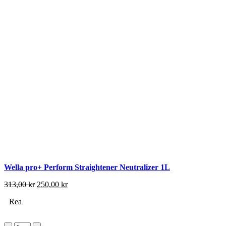
Wella pro+ Perform Straightener Neutralizer 1L
Det
Det
313,00
kr
250,00
kr
ursprungliga
nuvarande
Rea
priset
priset
var:
är:
313,00 kr.
250,00 kr.