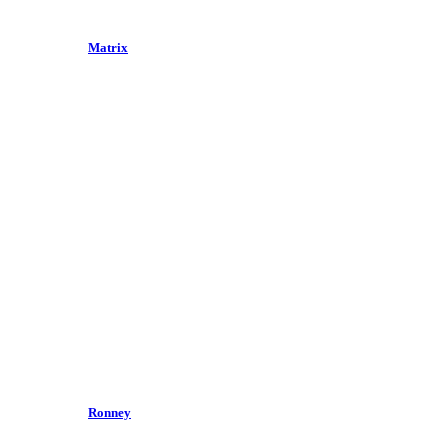
Matrix
Ronney