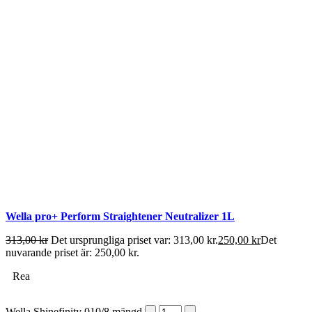
Wella pro+ Perform Straightener Neutralizer 1L
313,00
kr
Det ursprungliga priset var: 313,00 kr.
250,00
kr
Det
nuvarande priset är: 250,00 kr.
Rea
Wella Shinefinity 010/8 mängd