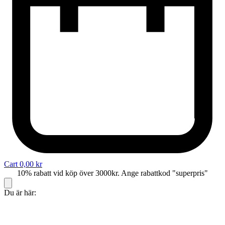
Cart
0,00
kr
10% rabatt vid köp över 3000kr. Ange rabattkod "superpris"
Du är här: