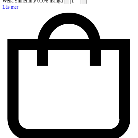
Wella Shinefinity 010/8 mängd
Läs mer