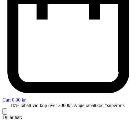
Cart
0,00
kr
10% rabatt vid köp över 3000kr. Ange rabattkod "superpris"
Du är här: