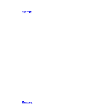
Matrix
Ronney