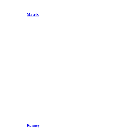
Matrix
Ronney