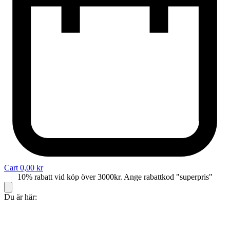
Cart
0,00
kr
10% rabatt vid köp över 3000kr. Ange rabattkod "superpris"
Du är här: