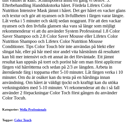
tills vattnet är klart. Schamponera ännu en gång vi behov. 5.
Efterbehandling Handdukstorka håret. Fördela Lifetex Color
Nutrition Intensive Mask jämnt i håret. Det ger håret en vacker glans
och textur och gör att nyansen och livfullheten i färgen varar längre.
Låt verka i 5 minuter och skölj sedan noggrant. För att den vackar
nyansen och den livfulla glansen ska vara så länge som möjligt
rekommenderar vi att du använder System Professional 1.8 Color
Saver Shampoo och 2.8 Color Saver Mousse eller Lifetex Color
Nutrition Shampoo och Lifetex Color Nutrition Mousse
Conditioner. Tips Color Touch bör inte användas på blekt eller
slingat hår, eller på hår med stor andel vita hårstrånm då resultatet
kan bli mer intensivt och ett annat än det förväntade. Ett jämnt
resultat kan uppnås på torrt och poröst hår om man först applicerar
färgen vid hårrötterna och sedan på 2/3 av längden. Arbeta in
återstående färg i topparna efter 5-10 minuter. Låt färgen verka i 10
minuter. Om du är osäker kan du testa på en hårslinga innan
användning. Om håret är väldigt tjockt och kraftigt kan du utöka
verkningstiden med 5-10 minuter. Vi rekomenderar att du i så fall
använder 2 förpackningar Color Toch först gången du använder
Color Tocuh.
Kategorier:
Wella Professionals
Taggar:
Color Touch