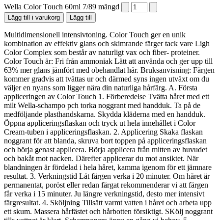
Wella Color Touch 60ml 7/89 mängd
Lägg till i varukorg
Lägg till
Multidimensionell intensivtoning. Color Touch ger en unik
kombination av effektiv glans och skimrande färger tack vare Ligh
Color Complex som består av naturligt vax och fiber- proteiner.
Color Touch är: Fri från ammoniak Lätt att använda och ger upp till
63% mer glans jämfört med obehandlat hår. Bruksanvisning: Färgen
kommer gradvis att tvättas ur och därmed syns ingen utväxt om du
väljer en nyans som ligger nära din naturliga hårfärg. A. Första
appliceringen av Color Touch 1. Förberedelse Tvätta håret med ett
milt Wella-schampo pch torka noggrant med handduk. Ta på de
medföljande plasthandskarna. Skydda kläderna med en handduk.
Öppna appliceringsflaskan och tryck ut hela innehållet i Color
Cream-tuben i appliceringsflaskan. 2. Applicering Skaka flaskan
noggrant för att blanda, skruva bort toppen på appliceringsflaskan
och börja genast applicera. Börja applicera från mitten av huvudet
och bakåt mot nacken. Därefter applicerar du mot ansiktet. När
blandningen är fördelad i hela håret, kamma igenom för ett jämnare
resultat. 3. Verkningstid Låt färgen verka i 20 minuter. Om håret är
permanentat, poröst eller redan färgat rekommenderar vi att färgen
får verka i 15 minuter. Ju längre verkningstid, desto mer intensivt
färgresultat. 4. Sköljning Tillsätt varmt vatten i håret och arbeta upp
ett skum. Massera hårfästet och hårbotten försiktigt. SKölj noggrant