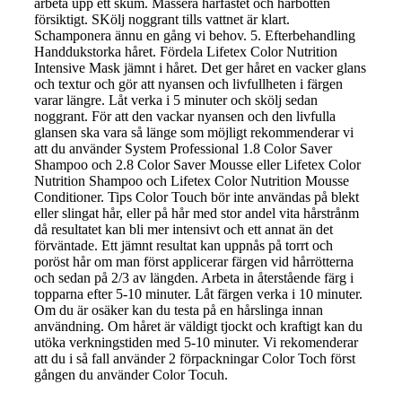
arbeta upp ett skum. Massera hårfästet och hårbotten
försiktigt. SKölj noggrant tills vattnet är klart.
Schamponera ännu en gång vi behov. 5. Efterbehandling
Handdukstorka håret. Fördela Lifetex Color Nutrition
Intensive Mask jämnt i håret. Det ger håret en vacker glans
och textur och gör att nyansen och livfullheten i färgen
varar längre. Låt verka i 5 minuter och skölj sedan
noggrant. För att den vackar nyansen och den livfulla
glansen ska vara så länge som möjligt rekommenderar vi
att du använder System Professional 1.8 Color Saver
Shampoo och 2.8 Color Saver Mousse eller Lifetex Color
Nutrition Shampoo och Lifetex Color Nutrition Mousse
Conditioner. Tips Color Touch bör inte användas på blekt
eller slingat hår, eller på hår med stor andel vita hårstrånm
då resultatet kan bli mer intensivt och ett annat än det
förväntade. Ett jämnt resultat kan uppnås på torrt och
poröst hår om man först applicerar färgen vid hårrötterna
och sedan på 2/3 av längden. Arbeta in återstående färg i
topparna efter 5-10 minuter. Låt färgen verka i 10 minuter.
Om du är osäker kan du testa på en hårslinga innan
användning. Om håret är väldigt tjockt och kraftigt kan du
utöka verkningstiden med 5-10 minuter. Vi rekomenderar
att du i så fall använder 2 förpackningar Color Toch först
gången du använder Color Tocuh.