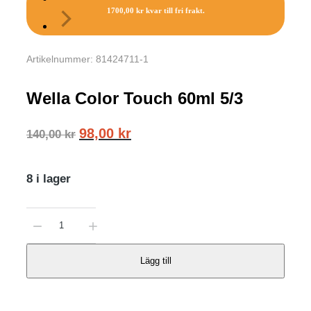
1700,00
kr
kvar till fri frakt.
Artikelnummer: 81424711-1
Wella Color Touch 60ml 5/3
Det
Det
98,00
kr
140,00
kr
ursprungliga
nuvarande
priset
priset
8 i lager
var:
är:
140,00 kr.
98,00 kr.
Wella
Color
Touch
Lägg till
60ml
5/3
mängd