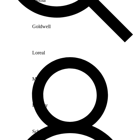
Fanola
Goldwell
Loreal
Matrix
Ronney
Schwarzkopf