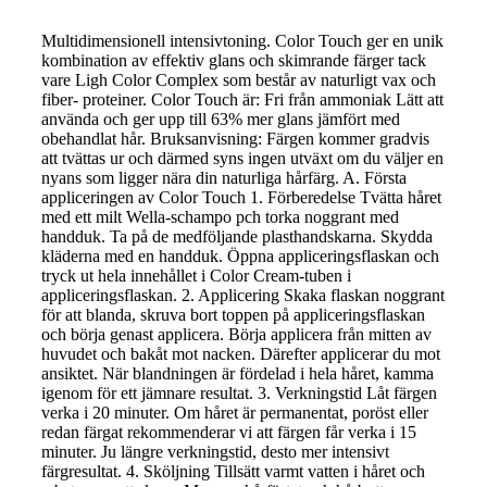
Multidimensionell intensivtoning. Color Touch ger en unik
kombination av effektiv glans och skimrande färger tack
vare Ligh Color Complex som består av naturligt vax och
fiber- proteiner. Color Touch är: Fri från ammoniak Lätt att
använda och ger upp till 63% mer glans jämfört med
obehandlat hår. Bruksanvisning: Färgen kommer gradvis
att tvättas ur och därmed syns ingen utväxt om du väljer en
nyans som ligger nära din naturliga hårfärg. A. Första
appliceringen av Color Touch 1. Förberedelse Tvätta håret
med ett milt Wella-schampo pch torka noggrant med
handduk. Ta på de medföljande plasthandskarna. Skydda
kläderna med en handduk. Öppna appliceringsflaskan och
tryck ut hela innehållet i Color Cream-tuben i
appliceringsflaskan. 2. Applicering Skaka flaskan noggrant
för att blanda, skruva bort toppen på appliceringsflaskan
och börja genast applicera. Börja applicera från mitten av
huvudet och bakåt mot nacken. Därefter applicerar du mot
ansiktet. När blandningen är fördelad i hela håret, kamma
igenom för ett jämnare resultat. 3. Verkningstid Låt färgen
verka i 20 minuter. Om håret är permanentat, poröst eller
redan färgat rekommenderar vi att färgen får verka i 15
minuter. Ju längre verkningstid, desto mer intensivt
färgresultat. 4. Sköljning Tillsätt varmt vatten i håret och