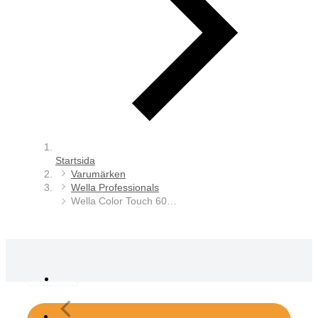
Startsida
Varumärken
Wella Professionals
Wella Color Touch 60…