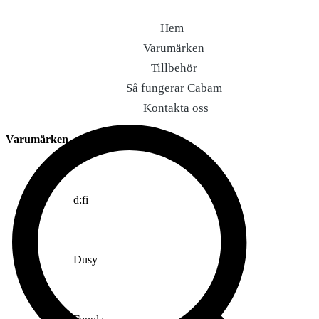
Skip
to
Hem
content
Varumärken
Tillbehör
Så fungerar Cabam
Kontakta oss
Varumärken
d:fi
Dusy