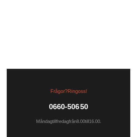
139,00
kr
97,30
kr
220,00
kr
154,00
kr
Frågor? Ring oss!
0660-506 50
Måndag till fredag från 8.00 till 16.00.