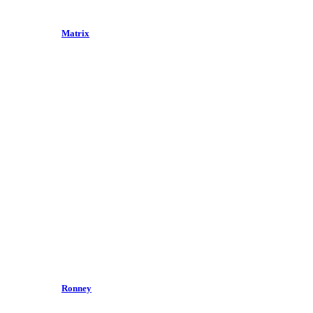
Matrix
Ronney