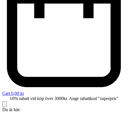
Cart
0,00
kr
10% rabatt vid köp över 3000kr. Ange rabattkod "superpris"
Du är här: