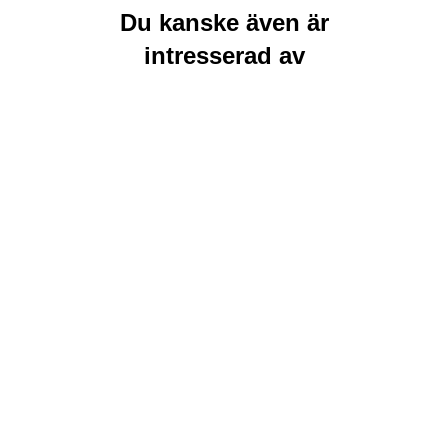
Du kanske även är
intresserad av
Rea
Lägg till i
Lägg till i
varukorg
varukorg
Sibel ColorSpray