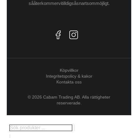
så återkommer vi till dig så snart som möjligt.
Köpvillkor
Integritetspolicy & kakor
Kontakta oss
© 2026 Cabam Trading AB. Alla rättigheter
reserverade.