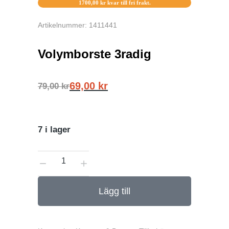
1700,00
kr
kvar till fri frakt.
Artikelnummer: 1411441
Volymborste 3radig
69,00
kr
79,00
kr
7 i lager
Lägg till