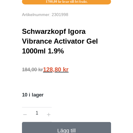
1700,00
kr
kvar till fri frakt.
Artikelnummer: 2301998
Schwarzkopf Igora
Vibrance Activator Gel
1000ml 1.9%
128,80
kr
184,00
kr
10 i lager
Lägg till