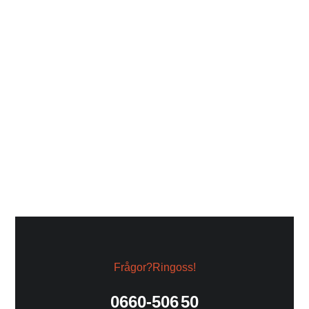
Schwarzkopf
Schwarzkopf
Blondme Care
Natural Styling
Developer Väte
546,00
kr
273,00
kr
187,00
kr
130,90
kr
Frågor? Ring oss!
0660-506 50