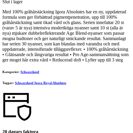
Slut i lager
Med 100% gråhårstäckning Igora Absolutes har en ny, uppdaterad
formula som ger förbättrad pigmentpenetration, upp till 100%
gråhårstäckning samt ökad vård och glans. Serien innefattar 20 st
(varav 5 är nya) intensiva moderiktiga nyanser samt 10 st (alla är
nya) mjukare dubbelreflekterande Age Blend-nyanser som passar
mogna hudtoner och ger naturligt smickande resultat. Sammanlagt
har serien 30 nyanser, som kan blandas med varandra och med
uppdaterade, intensifierade tilläggsreflexer. • 100% gråhårstäckning
• Glänsande och långvariga resultat • Pro Age-sammansättning som
ger moget hår extra vård • Reducerad doft • Lyfter upp till 3 steg
Kategorier:
Schwarzkopf
Taggar:
Schwarzkopf Igora Royal Absolutes
20 dagars faktura