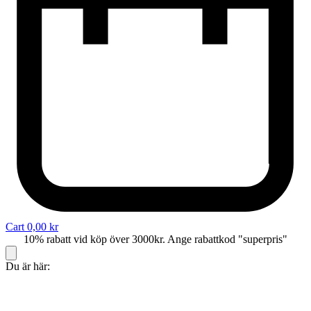
Cart
0,00
kr
10% rabatt vid köp över 3000kr. Ange rabattkod "superpris"
Du är här: