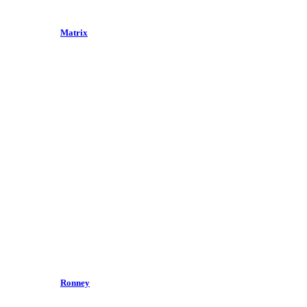
Matrix
Ronney