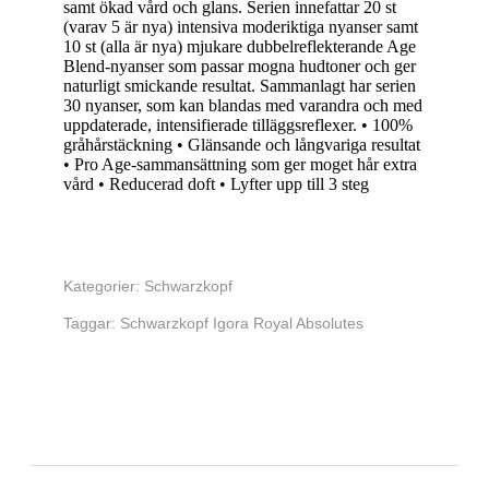
samt ökad vård och glans. Serien innefattar 20 st
(varav 5 är nya) intensiva moderiktiga nyanser samt
10 st (alla är nya) mjukare dubbelreflekterande Age
Blend-nyanser som passar mogna hudtoner och ger
naturligt smickande resultat. Sammanlagt har serien
30 nyanser, som kan blandas med varandra och med
uppdaterade, intensifierade tilläggsreflexer. • 100%
gråhårstäckning • Glänsande och långvariga resultat
• Pro Age-sammansättning som ger moget hår extra
vård • Reducerad doft • Lyfter upp till 3 steg
Kategorier:
Schwarzkopf
Taggar:
Schwarzkopf Igora Royal Absolutes