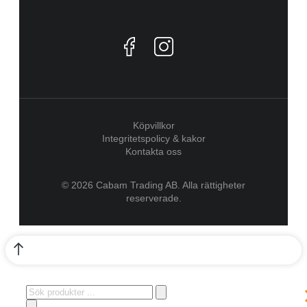
Köpvillkor
Integritetspolicy & kakor
Kontakta oss
© 2026 Cabam Trading AB. Alla rättigheter
reserverade.