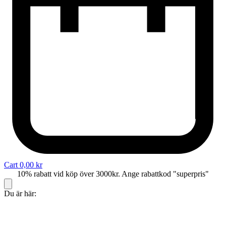
Cart
0,00
kr
10% rabatt vid köp över 3000kr. Ange rabattkod "superpris"
Du är här: