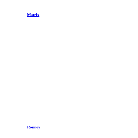
Matrix
Ronney