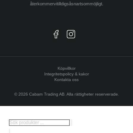
återkommer vi till dig så snart som möjligt.
Köpvillkor
Integritetspolicy & kakor
Kontakta oss
© 2026 Cabam Trading AB. Alla rättigheter reserverade.