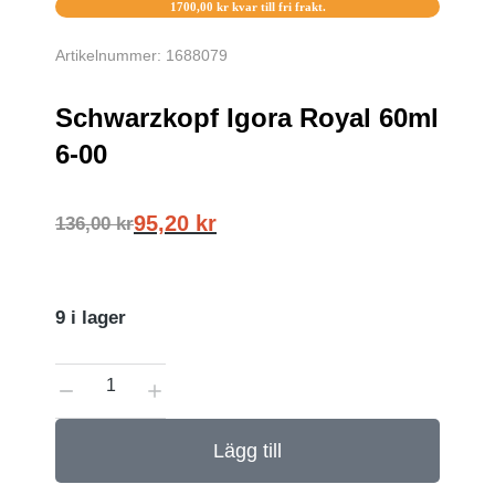
1700,00
kr
kvar till fri frakt.
Artikelnummer: 1688079
Schwarzkopf Igora Royal 60ml
6-00
95,20
kr
136,00
kr
9 i lager
Lägg till