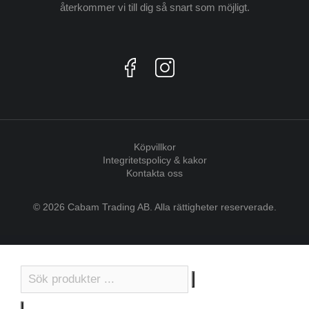
återkommer vi till dig så snart som möjligt.
Köpvillkor
Integritetspolicy & kakor
Kontakta oss
© 2026 Cabam Trading AB. Alla rättigheter reserverade.