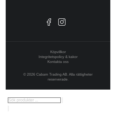
Köpvillkor
Integritetspolicy & kakor
Kontakta oss
© 2026 Cabam Trading AB. Alla rättigheter
reserverade.