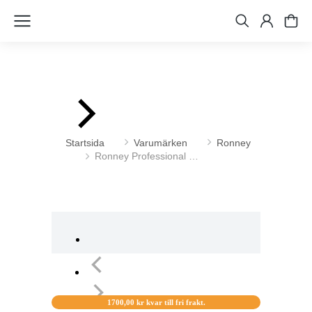
Du är här:
Startsida
Varumärken
Ronney
Ronney Professional …
1700,00
kr
kvar till fri frakt.