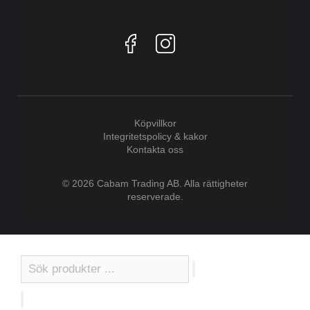
Köpvillkor
Integritetspolicy & kakor
Kontakta oss
© 2026 Cabam Trading AB. Alla rättigheter
reserverade.