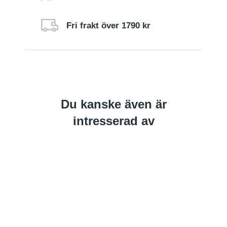
Fri frakt över 1790 kr
Du kanske även är
intresserad av
Rea
Lägg till i
Lägg till i
varukorg
varukorg