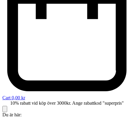
Cart
0,00
kr
10% rabatt vid köp över 3000kr. Ange rabattkod "superpris"
Du är här: