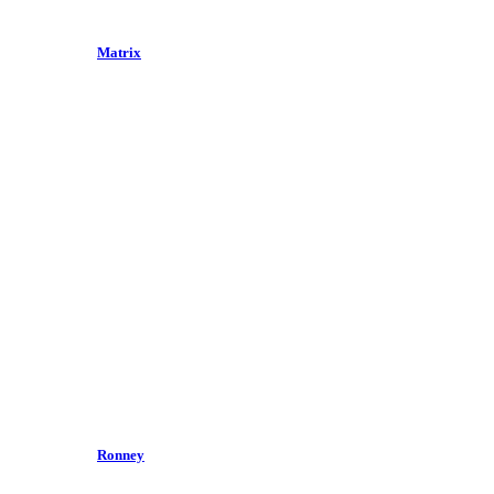
Matrix
Ronney