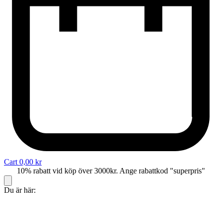
Cart
0,00
kr
10% rabatt vid köp över 3000kr. Ange rabattkod "superpris"
Du är här: