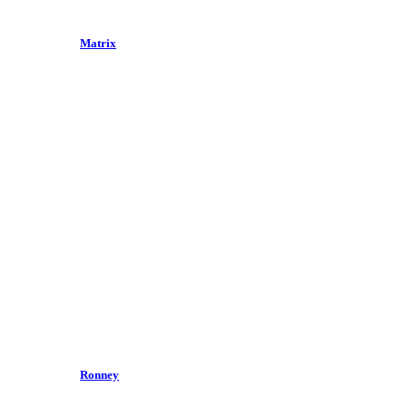
Matrix
Ronney