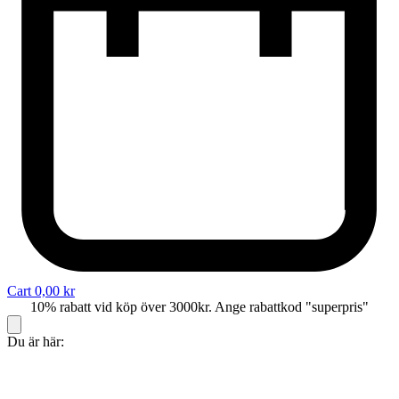
Cart
0,00
kr
10% rabatt vid köp över 3000kr. Ange rabattkod "superpris"
Du är här: