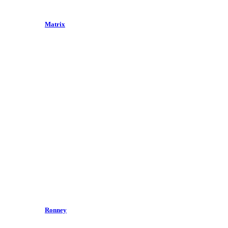
Matrix
Ronney