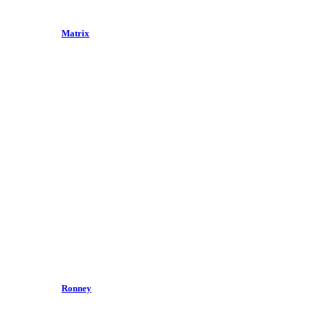
Matrix
Ronney