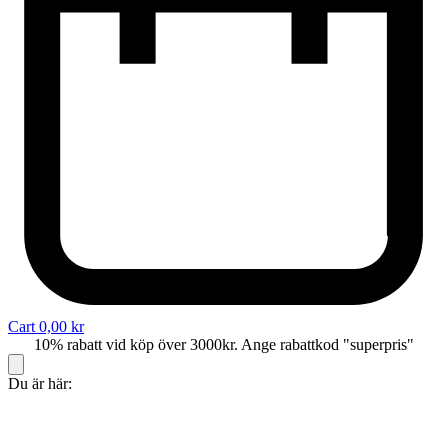
Cart
0,00
kr
10% rabatt vid köp över 3000kr. Ange rabattkod "superpris"
Du är här: