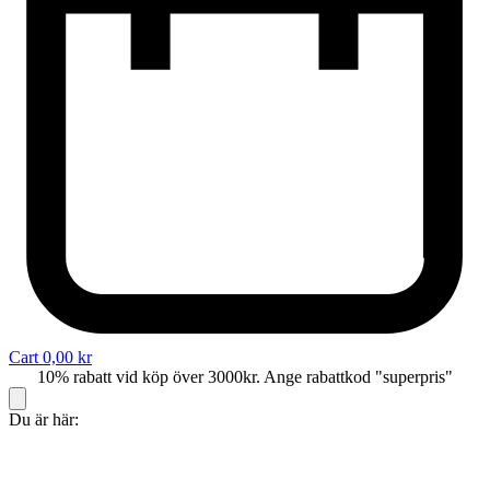
Cart
0,00
kr
10% rabatt vid köp över 3000kr. Ange rabattkod "superpris"
Du är här: