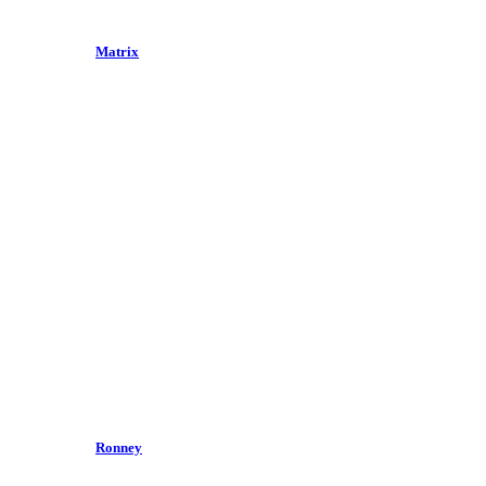
Matrix
Ronney