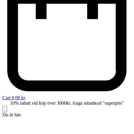
Cart
0,00
kr
10% rabatt vid köp över 3000kr. Ange rabattkod "superpris"
Du är här: