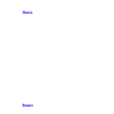
Matrix
Ronney