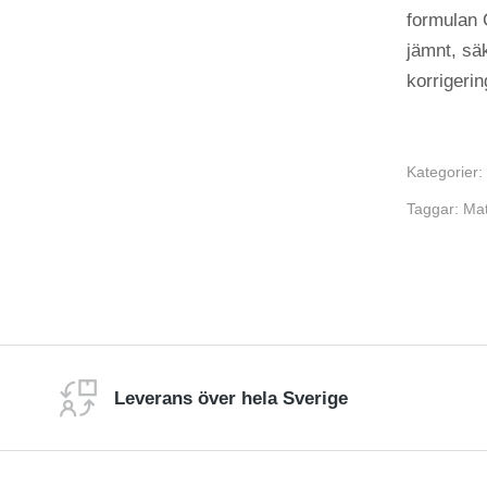
formulan 
jämnt, säk
korrigeri
Kategorier:
Taggar:
Mat
Leverans över hela Sverige