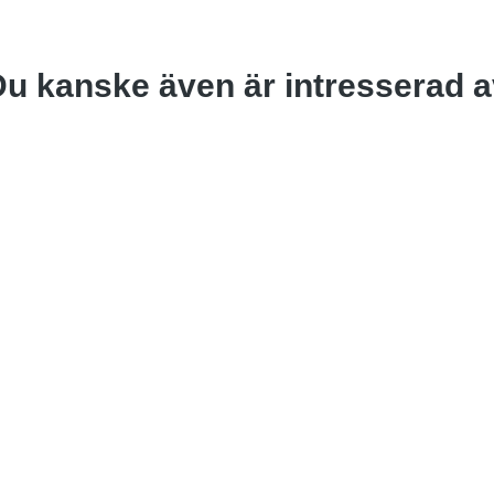
u kanske även är intresserad 
Rea
 till i varukorg
Läs mer