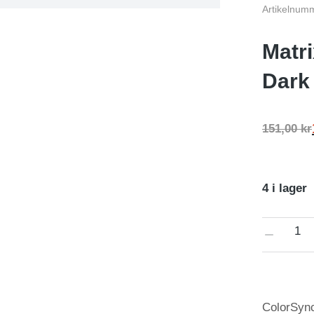
Artikelnum
Matr
Dark
151,00
kr
4 i lager
ColorSync