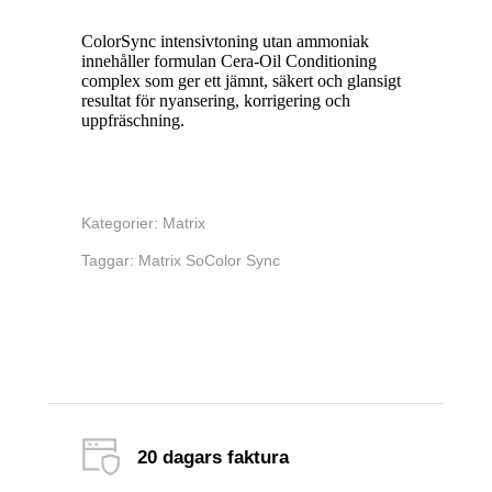
ColorSync intensivtoning utan ammoniak
innehåller formulan Cera-Oil Conditioning
complex som ger ett jämnt, säkert och glansigt
resultat för nyansering, korrigering och
uppfräschning.
Kategorier:
Matrix
Taggar:
Matrix SoColor Sync
20 dagars faktura