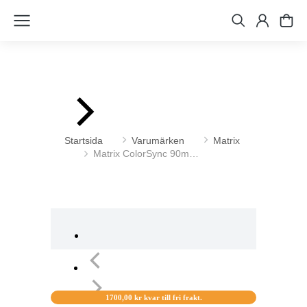
Du är här:
Startsida
Varumärken
Matrix
Matrix ColorSync 90m…
1700,00
kr
kvar till fri frakt.