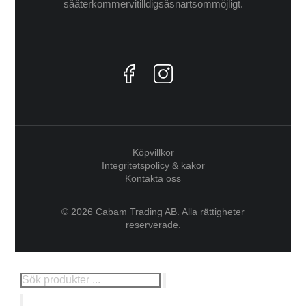
så återkommer vi till dig så snart som möjligt.
Köpvillkor
Integritetspolicy & kakor
Kontakta oss
© 2026 Cabam Trading AB. Alla rättigheter
reserverade.