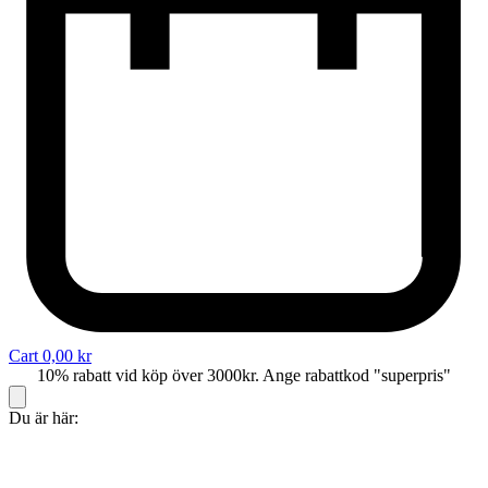
Cart
0,00
kr
10% rabatt vid köp över 3000kr. Ange rabattkod "superpris"
Du är här: