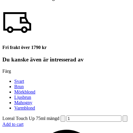
Fri frakt över 1790 kr
Du kanske även är intresserad av
Färg
Svart
Brun
Mörkblond
Ljusbrun
Mahogny
Varmblond
Loreal Touch Up 75ml mängd
Add to cart