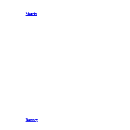
Matrix
Ronney