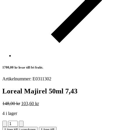
1700,00
kr
kvar till fri frakt.
Artikelnummer: E0311302
Loreal Majirel 50ml 7,43
Det
Det
148,00
kr
103,60
kr
ursprungliga
nuvarande
4 i lager
priset
priset
var:
är:
Loreal
148,00 kr.
103,60 kr.
Majirel
Lägg till i varukorg
Lägg till