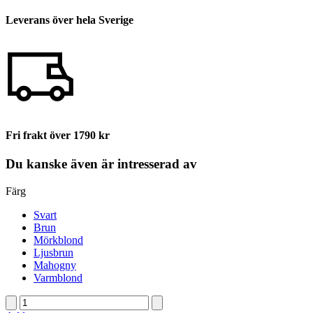
Leverans över hela Sverige
Fri frakt över 1790 kr
Du kanske även är intresserad av
Färg
Svart
Brun
Mörkblond
Ljusbrun
Mahogny
Varmblond
Loreal