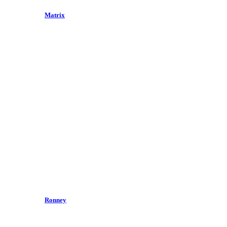
Matrix
Ronney