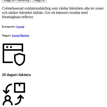
50ml
7,43
Crémebaserad oxidationshårfärg som vårdar hårstråets alla tre zoner
mängd
och stärker hårstrået inifrån. Ger ett intensivt resultat med
förutsägbara reflexer.
Kategorier:
Loreal
Taggar:
Loreal Majirel
20 dagars faktura