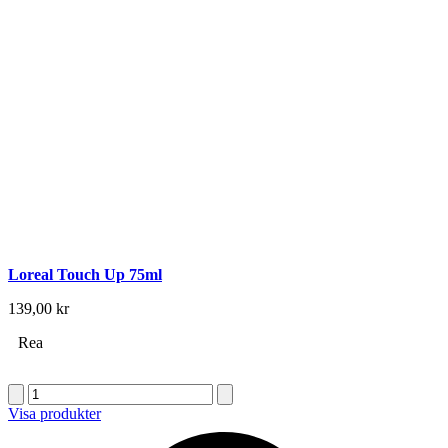
Loreal Touch Up 75ml
139,00
kr
Rea
Loreal
Blond
Visa produkter
Studio
Nutri