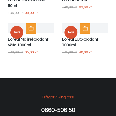
Loreal DIA Richesse
Loreal Majirel
50ml
148,00
kr
103,60
kr
136,00
kr
109,00
kr
Rea
Rea
Loreal Majirel Oxidant
Loreal LUO Oxidant
Väte 1000ml
1000ml
179,00
kr
135,00
kr
175,00
kr
140,00
kr
Frågor? Ring oss!
0660-506 50