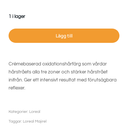
1 i lager
Lägg till
Crémebaserad oxidationshårfärg som vårdar
hårstråets alla tre zoner och stärker hårstrået
inifrån. Ger ett intensivt resultat med förutsägbara
reflexer.
Kategorier:
Loreal
Taggar:
Loreal Majirel