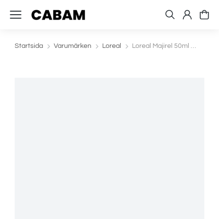
Startsida
Varumärken
Loreal
Loreal Majirel 50ml …
Du är här: