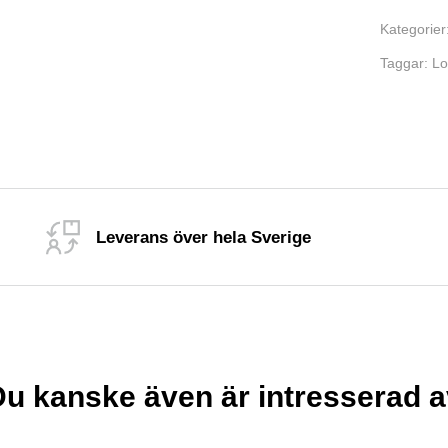
Kategorier
Taggar:
Lo
Leverans över hela Sverige
nola
u kanske även är intresserad 