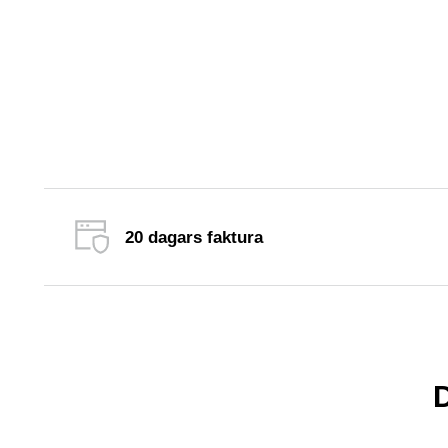
20 dagars faktura
Fa
D