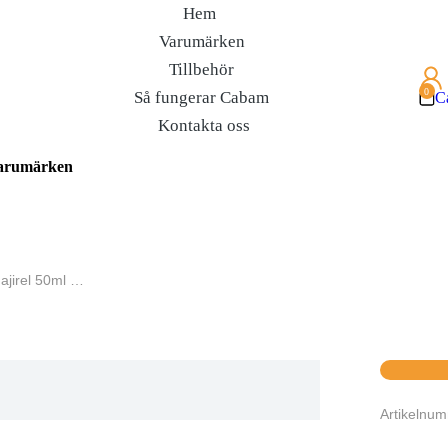
Hem
Varumärken
Tillbehör
Så fungerar Cabam
C
Kontakta oss
arumärken
ajirel 50ml …
Artikelnu