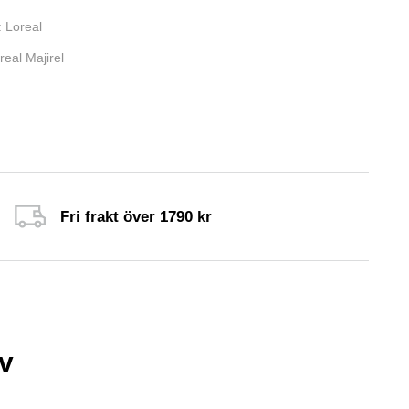
:
Loreal
real Majirel
Fri frakt över 1790 kr
av