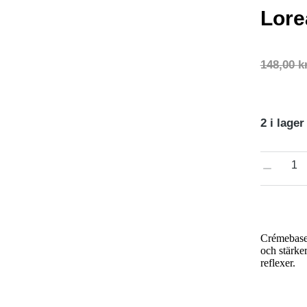
Lore
i
148,00
k
2 i lager
Crémebaser
och stärker
sy
reflexer.