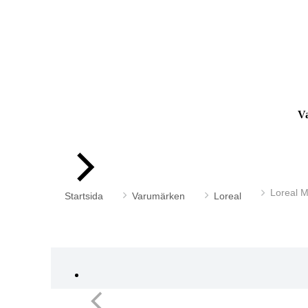
V
Du är här:
Loreal M
Startsida
Varumärken
Loreal