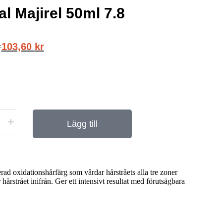
al Majirel 50ml 7.8
103,60
kr
r
Lägg till
ad oxidationshårfärg som vårdar hårstråets alla tre zoner
 hårstrået inifrån. Ger ett intensivt resultat med förutsägbara