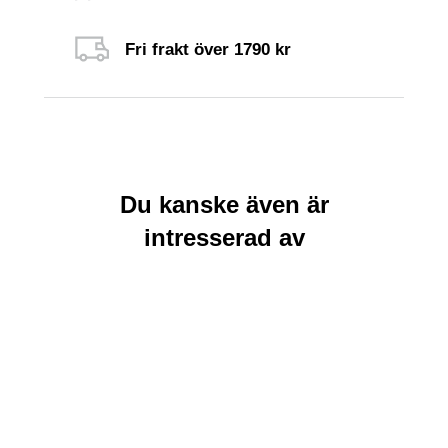
Fri frakt över 1790 kr
Du kanske även är
intresserad av
Färg
Rea
Svart
Brun
Visa
Mörkblond
produkter
Ljusbrun
Mahogny
Varmblond