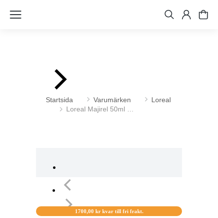
Du är här:
Startsida
Varumärken
Loreal
Loreal Majirel 50ml …
1700,00
kr
kvar till fri frakt.