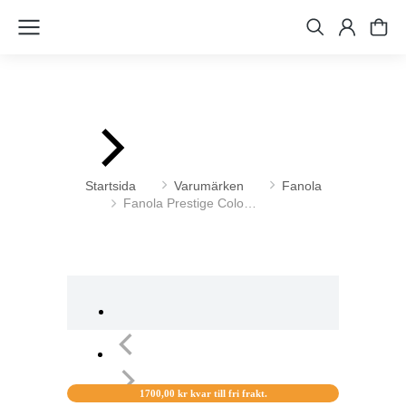
Du är här:
Startsida
Varumärken
Fanola
Fanola Prestige Colo…
1700,00
kr
kvar till fri frakt.