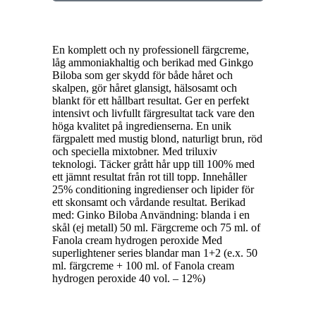
En komplett och ny professionell färgcreme,
låg ammoniakhaltig och berikad med Ginkgo
Biloba som ger skydd för både håret och
skalpen, gör håret glansigt, hälsosamt och
blankt för ett hållbart resultat. Ger en perfekt
intensivt och livfullt färgresultat tack vare den
höga kvalitet på ingredienserna. En unik
färgpalett med mustig blond, naturligt brun, röd
och speciella mixtobner. Med triluxiv
teknologi. Täcker grått hår upp till 100% med
ett jämnt resultat från rot till topp. Innehåller
25% conditioning ingredienser och lipider för
ett skonsamt och vårdande resultat. Berikad
med: Ginko Biloba Användning: blanda i en
skål (ej metall) 50 ml. Färgcreme och 75 ml. of
Fanola cream hydrogen peroxide Med
superlightener series blandar man 1+2 (e.x. 50
ml. färgcreme + 100 ml. of Fanola cream
hydrogen peroxide 40 vol. – 12%)