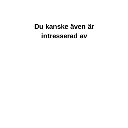
Du kanske även är
intresserad av
Rea
Rea
Lägg till i
Lägg till i
varukorg
varukorg