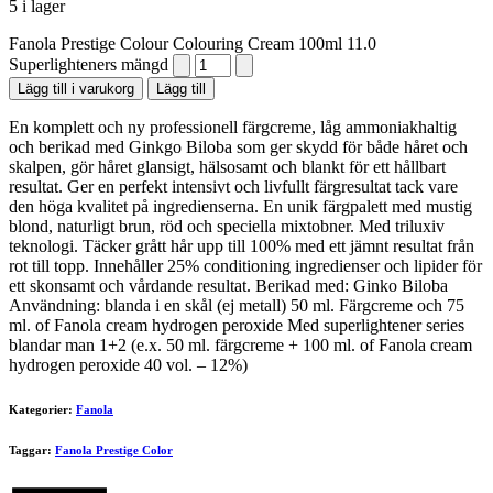
5 i lager
Fanola Prestige Colour Colouring Cream 100ml 11.0
Superlighteners mängd
Lägg till i varukorg
Lägg till
En komplett och ny professionell färgcreme, låg ammoniakhaltig
och berikad med Ginkgo Biloba som ger skydd för både håret och
skalpen, gör håret glansigt, hälsosamt och blankt för ett hållbart
resultat. Ger en perfekt intensivt och livfullt färgresultat tack vare
den höga kvalitet på ingredienserna. En unik färgpalett med mustig
blond, naturligt brun, röd och speciella mixtobner. Med triluxiv
teknologi. Täcker grått hår upp till 100% med ett jämnt resultat från
rot till topp. Innehåller 25% conditioning ingredienser och lipider för
ett skonsamt och vårdande resultat. Berikad med: Ginko Biloba
Användning: blanda i en skål (ej metall) 50 ml. Färgcreme och 75
ml. of Fanola cream hydrogen peroxide Med superlightener series
blandar man 1+2 (e.x. 50 ml. färgcreme + 100 ml. of Fanola cream
hydrogen peroxide 40 vol. – 12%)
Kategorier:
Fanola
Taggar:
Fanola Prestige Color