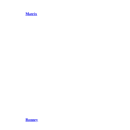
Matrix
Ronney