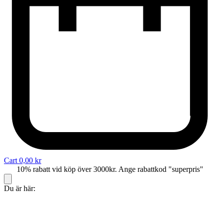
Cart
0,00
kr
10% rabatt vid köp över 3000kr. Ange rabattkod "superpris"
Du är här: