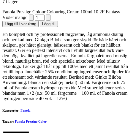
7 i lager
Fanola Prestige Colour Colouring Cream 100ml 10.2F Fantasy
Violet mängd
Lägg till i varukorg
Lägg till
En komplett och ny professionell färgcreme, låg ammoniakhaltig
och berikad med Ginkgo Biloba som ger skydd för både håret och
skalpen, gör håret glansigt, hälsosamt och blankt för ett hållbart
resultat. Ger en perfekt intensivt och livfullt färgresultat tack vare
den höga kvalitet på ingredienserna. En unik färgpalett med mustig
blond, naturligt brun, röd och speciella mixtobner. Med triluxiv
teknologi. Täcker grått hår upp till 100% med ett jämnt resultat från
rot till topp. Innehåller 25% conditioning ingredienser och lipider för
ett skonsamt och vårdande resultat. Berikad med: Ginko Biloba
Användning: blanda i en skål (ej metall) 50 ml. Färgcreme och 75
ml. of Fanola cream hydrogen peroxide Med superlightener series
blandar man 1+2 (e.x. 50 ml. färgcreme + 100 ml. of Fanola cream
hydrogen peroxide 40 vol. – 12%)
Kategorier:
Fanola
Taggar:
Fanola Prestige Color