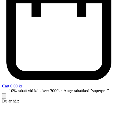
Cart
0,00
kr
10% rabatt vid köp över 3000kr. Ange rabattkod "superpris"
Du är här: