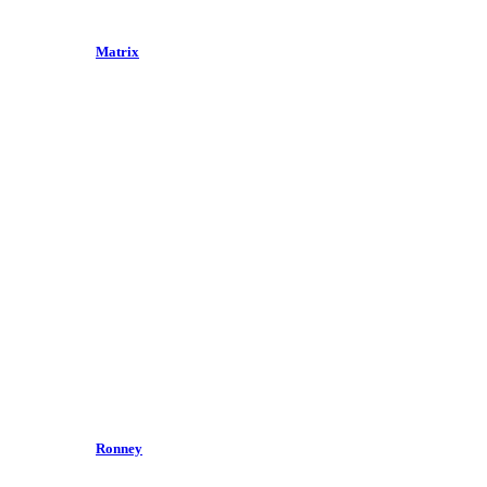
Matrix
Ronney