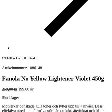
1700,00
kr
kvar till fri frakt.
Artikelnummer: 1086148
Fanola No Yellow Lightener Violet 450g
Det
Det
259,00
kr
199,00
kr
ursprungliga
nuvarande
Slut i lager
priset
priset
var:
är:
Motverkar oönskade gula toner och lyfter upp till 7 nivåer. Dess
259,00 kr.
199,00 kr.
effektiva utredande förmåga gör håret mjukt, återfuktat och blankt.