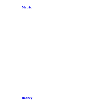
Matrix
Ronney