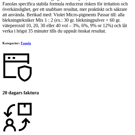
Fanolas specifica stabila formula reducerar risken för irritation och
överkänslighet, ger ett snabbare resultat, mer praktiskt och säkrare
att använda. Berikad med: Violet Micro-pigments Passar till: alla
blekningtekniker Mix 1 : 2 (ex.: 30 gr. blekningpulver + 60 gr.
väteperoxid 10, 20, 30 eller 40 vol – 3%, 6%, 9% or 12%) och låt
verka i högst 35 minuter tills du uppnåt önskat resultat.
Kategorier:
Fanola
20 dagars faktura